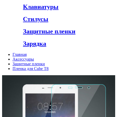
Клавиатуры
Стилусы
Защитные пленки
Зарядка
Главная
Аксессуары
Защитные пленки
Пленка для Cube T8